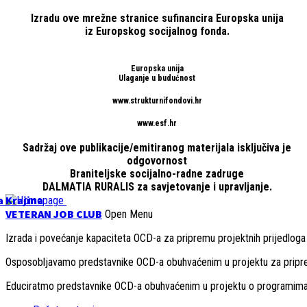
Izradu ove mrežne stranice sufinancira Europska unija
iz Europskog socijalnog fonda.
Europska unija
Ulaganje u budućnost
www.strukturnifondovi.hr
www.esf.hr
Sadržaj ove publikacije/emitiranog materijala isključiva je
odgovornost
Braniteljske socijalno-radne zadruge
DALMATIA RURALIS za savjetovanje i upravljanje.
 Krajina
VETERAN JOB CLUB
Open Menu
Izrada i povećanje kapaciteta OCD-a za pripremu projektnih prijedloga
Osposobljavamo predstavnike OCD-a obuhvaćenim u projektu za priprem
Educiratmo predstavnike OCD-a obuhvaćenim u projektu o programim