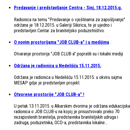
Predavanje i predstavljanje Centra - Sinj, 18.12.2015.g.
Radionica na temu "Predavanje o vještinama za zapošljvanje"
održana je 18.12.2015. u Galeriji Sikirica, te je ujedno i
predstavljen Centar za braniteljsko poduzetništvo.
O novim prostorijama "JOB CLUB-a" i u medijima
Otvaranje prostorija "JOB CLUB-a" popratili su i lokalni mediji
Održana je radionica u Nedelišću 15.11.2015.
Održana je radionica u Nedelišću 15.11.2015. u okviru sajma
MESAP gdje je predstavljen projekt.
Otvorene prostorije "JOB CLUB-a" !
U petak 13.11.2015. u Alkarskim dvorima je održana edukacijska
radionica o JOB CLUB-u na kojoj je prisustvovalo preko 70
nezaposlenih branitelja, predstavnika braniteljskih udruga i
zadruga, poduzetnika, OCD-a, predstavnika lokalne…