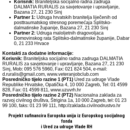
Korisnik:
Braniteljska socijalno radna zadruga
DALMATIA RURALIS za savjetovanje i upravljanje,
Bazana 27, 21 230 Sinj
Partner 1:
Udruga hrvatskih branitelja liječenih od
posttraumatskog stresnog poremećaja Splitsko-
dalmatinske županije, Bazana 27, 21 230 Sinj
Partner 2:
Udruga maloljetnih dragovoljaca
Domovinskog rata Splitsko-dalmatinske županije, Dabar
0, 21 233 Hrvace
Kontakti za dodatne informacije:
Korisnik:
Braniteljska socijalno radna zadruga DALMATIA
RURALIS za savjetovanje i upravljanje, Bazana 27, 21 230
Sinj, Mob: 095 576 5960, Fax: 021 824 504, e-mail:
d.ruralis@gmail.com, www.veteranjobclub.com
Posredničko tijelo razine 1 (PT1)
Ured za udruge Vlade
Republike Hrvatske, Opatička 4, 10 000 Zagreb, Tel: 01 4599
828, Fax: 01 4599 811, www.uzuvrh.hr
Posredničko tijelo razine 2 (PT2)
Nacionalna zaklada za
razvoj civilnog društva, Štrigina 1a, 10 000 Zagreb, tel: 01 23
99 100, faks: 01 23 99 111, http://zaklada.civilnodrustvo.hr
Projekt sufinancira Europska unija iz Europskog socijalnog
fonda
i Ured za udruge Vlade RH