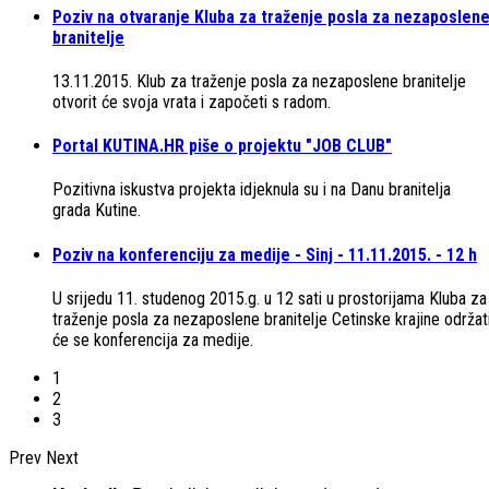
Poziv na otvaranje Kluba za traženje posla za nezaposlen
branitelje
13.11.2015. Klub za traženje posla za nezaposlene branitelje
otvorit će svoja vrata i započeti s radom.
Portal KUTINA.HR piše o projektu "JOB CLUB"
Pozitivna iskustva projekta idjeknula su i na Danu branitelja
grada Kutine.
Poziv na konferenciju za medije - Sinj - 11.11.2015. - 12 h
U srijedu 11. studenog 2015.g. u 12 sati u prostorijama Kluba za
traženje posla za nezaposlene branitelje Cetinske krajine održat
će se konferencija za medije.
1
2
3
Prev
Next