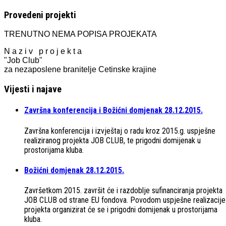
Provedeni projekti
TRENUTNO NEMA POPISA PROJEKATA
N a z i v p r o j e k t a
"Job Club"
za nezaposlene branitelje Cetinske krajine
Vijesti i najave
Završna konferencija i Božićni domjenak 28.12.2015.
Završna konferencija i izvještaj o radu kroz 2015.g. uspješne
realiziranog projekta JOB CLUB, te prigodni domijenak u
prostorijama kluba.
Božićni domjenak 28.12.2015.
Završetkom 2015. završit će i razdoblje sufinanciranja projekta
JOB CLUB od strane EU fondova. Povodom uspješne realizacije
projekta organizirat će se i prigodni domijenak u prostorijama
kluba.